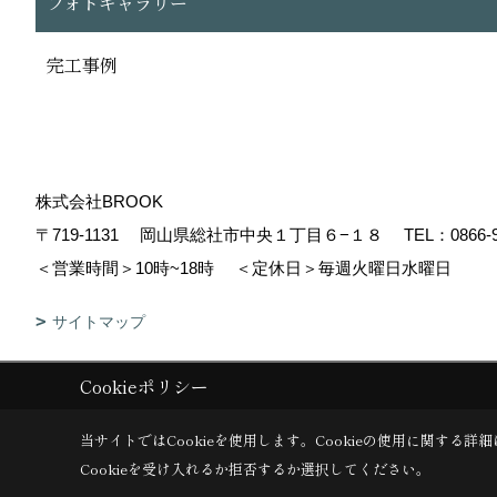
フォトギャラリー
完工事例
株式会社BROOK
〒719-1131
岡山県総社市中央１丁目６−１８
TEL：
0866-
＜営業時間＞10時~18時
＜定休日＞毎週火曜日水曜日
サイトマップ
Cookieポリシー
Copyright (c) 株式会社BROOK. All Rights Reserved.
|
Produced by
ゴ
当サイトではCookieを使用します。
Cookieの使用に関する詳細
Cookieを受け入れるか拒否するか選択してください。