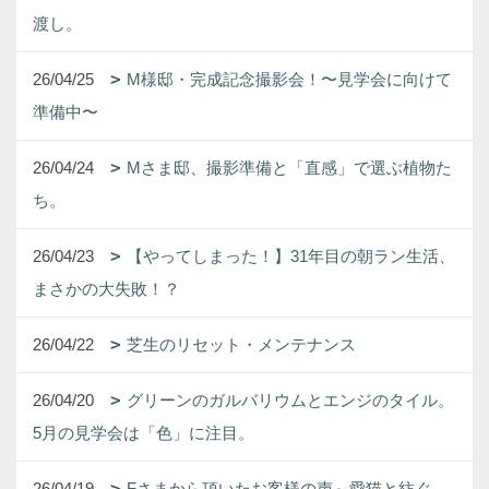
渡し。
26/04/25
M様邸・完成記念撮影会！〜見学会に向けて
準備中〜
26/04/24
Mさま邸、撮影準備と「直感」で選ぶ植物た
ち。
26/04/23
【やってしまった！】31年目の朝ラン生活、
まさかの大失敗！？
26/04/22
芝生のリセット・メンテナンス
26/04/20
グリーンのガルバリウムとエンジのタイル。
5月の見学会は「色」に注目。
26/04/19
Fさまから頂いたお客様の声～愛猫と紡ぐ