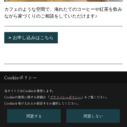
カフェのような空間で、淹れたてのコーヒーや紅茶を飲み
ながら家づくりのご相談をしていただけます♪
お申し込みはこちら
よくあるご質問
Cookieポリシー
Q1 子供と一緒に参加できますか？
当サイトではCookieを使用します。
Cookieの使用に関する詳細は 「
プライバシーポリシー
」をご覧ください。
Cookieを受け入れるか拒否するか選択してください。
もちろんご参加いただけます。
木のおもちゃ等もご用意してお待ちしております。
同意する
同意しない