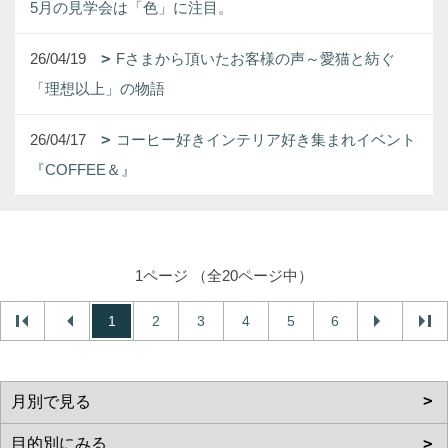
5月の見学会は「色」に注目。
26/04/19
Fさまから頂いたお客様の声～愛猫と紡ぐ
「理想以上」の物語
26/04/17
コーヒー好きインテリア好き集まれイベント
『COFFEE＆』
1ページ （全20ページ中）
1
2
3
4
5
6