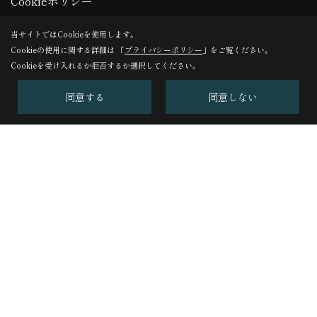
Cookieポリシー
記事一覧｜2024年10月
当サイトではCookieを使用します。
Cookieの使用に関する詳細は 「
プライバシーポリシー
」をご覧ください。
24/10/18
ル・コルビュジェ先生のロンシャンの礼拝堂
Cookieを受け入れるか拒否するか選択してください。
へ
同意する
同意しない
株式会社BROOK
〒719-1131
岡山県総社市中央１丁目６−１８
TEL：
0866-92-3800