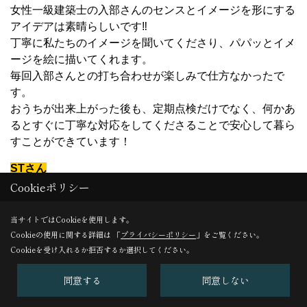
女性一級建築士の入部さんのセンスとイメージを形にする
アイデアは素晴らしいです‼︎
丁寧に私たちのイメージを聞いてくださり、パパッとイメ
ージを絵に描いてくれます。
毎回入部さんとの打ち合わせが楽しみで仕方なかったで
す。
おうちが出来上がった後も、定期点検だけでなく、何かあ
るとすぐに丁寧な対応をしてくださることで安心して暮ら
すことができています！
STさん
Cookieポリシー
家を建てようと決めてから、展示場や見学会などをたくさ
んまわりましたが、夫婦そろって第一希望がBROOKさん
だったので家造りをお願いしました。
当サイトではCookieを使用します。
入部さんのセンスと設計図に一目惚れだったので、家具や
Cookieの使用に関する詳細は 「
プライバシーポリシー
」をご覧ください。
Cookieを受け入れるか拒否するか選択してください。
照明、カーテンなどのインテリアから外構まで全てトータ
ルコーディネートしていただきました。
同意する
同意しない
知識がゼロだったので分からないことも多かったのです
が、お金のことや制度についても阿部さんが丁寧に教えて