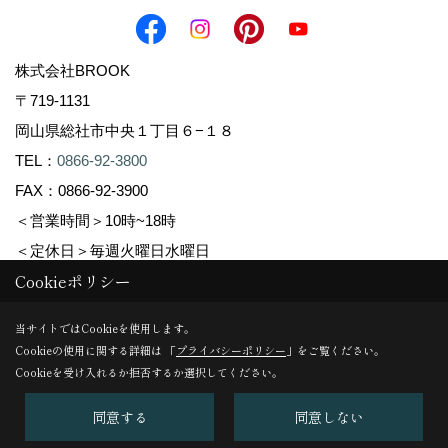
株式会社BROOK
〒719-1131
岡山県総社市中央１丁目６−１８
TEL：
0866-92-3800
FAX：0866-92-3900
＜営業時間＞10時~18時
＜定休日＞毎週火曜日水曜日
Cookieポリシー
Copyright (c) 株式会社BROOK. All Rights Reserved.
当サイトではCookieを使用します。
Cookieの使用に関する詳細は 「
プライバシーポリシー
」をご覧ください。
Produced by
ゴデスクリエイト
Cookieを受け入れるか拒否するか選択してください。
同意する
同意しない