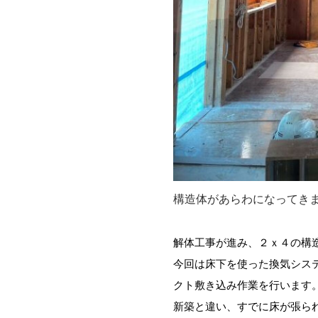
。
。
構造体があらわになってき
解体工事が進み、２ｘ４の構
今回は床下を使った換気シス
クト敷き込み作業を行います
新築と違い、すでに床が張ら